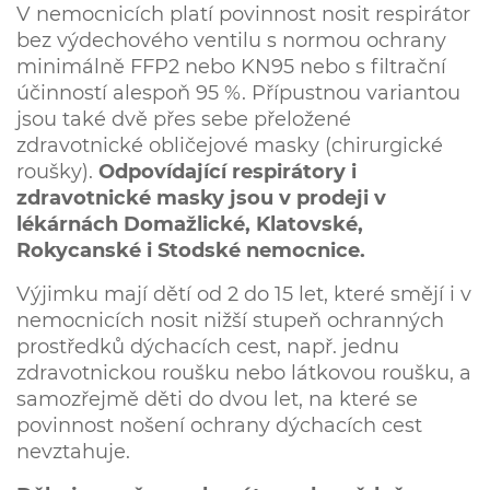
V nemocnicích platí povinnost nosit respirátor
bez výdechového ventilu s normou ochrany
minimálně FFP2 nebo KN95 nebo s filtrační
účinností alespoň 95 %. Přípustnou variantou
jsou také dvě přes sebe přeložené
zdravotnické obličejové masky (chirurgické
roušky).
Odpovídající respirátory i
zdravotnické masky jsou v prodeji v
lékárnách Domažlické, Klatovské,
Rokycanské i Stodské nemocnice.
Výjimku mají dětí od 2 do 15 let, které smějí i v
nemocnicích nosit nižší stupeň ochranných
prostředků dýchacích cest, např. jednu
zdravotnickou roušku nebo látkovou roušku, a
samozřejmě děti do dvou let, na které se
povinnost nošení ochrany dýchacích cest
nevztahuje.