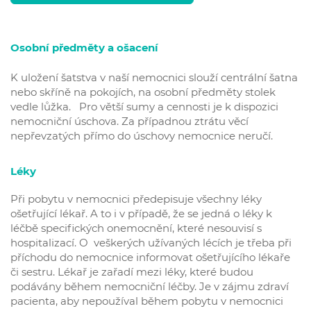
Osobní předměty a ošacení
K uložení šatstva v naší nemocnici slouží centrální šatna
nebo skříně na pokojích, na osobní předměty stolek
vedle lůžka. Pro větší sumy a cennosti je k dispozici
nemocniční úschova. Za případnou ztrátu věcí
nepřevzatých přímo do úschovy nemocnice neručí.
Léky
Při pobytu v nemocnici předepisuje všechny léky
ošetřující lékař. A to i v případě, že se jedná o léky k
léčbě specifických onemocnění, které nesouvisí s
hospitalizací. O veškerých užívaných lécích je třeba při
příchodu do nemocnice informovat ošetřujícího lékaře
či sestru. Lékař je zařadí mezi léky, které budou
podávány během nemocniční léčby. Je v zájmu zdraví
pacienta, aby nepoužíval během pobytu v nemocnici