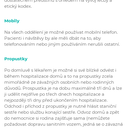
dostatečném předstihu s ohledem na vývoj léčby a
etický kodex.
Mobily
Na všech oddělení je možné používat mobilní telefon.
Pacienti i návštěvy by ale měli dbát na to, aby
telefonováním nebo jiným používáním nerušili ostatní.
Propustky
Po domluvě s lékařem je možné si své blízké odvést i
během hospitalizace domů a to na propustky zcela
mimořádně ze závažných osobních nebo rodinných
důvodů. Prospustka je na dobu maximálně tří dnů a lze
ji udělit nejdříve po třech dnech hospitalizace a
nejpozději tři dny před ukončením hospitalizace.
Odchod i příchod z propustky je nutné hlásit staniční
sestře nebo službu konající sestře. Odvoz domů a zpět
do nemocnice si rodina zajišťuje sama (nemůžete
požadovat dopravu sanitním vozem, jedná se o závazná