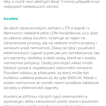
léky, o nichž neví ošetřující lékař. V tomto případě hrozí
nebezpečí nežádoucích účinků.
Kouření
Ve všech zdravotnických zařízení v ČR a stejně i v
Nemocnici následné péče LDN Horažďovice, s.r.o. platí
ze zákona zákaz kouření. Vztahuje se nejen na
zdravotnické provozy, ale na veškeré vnitřní prostory i
venkovní areál nemocnice. Zákaz se týká i používání
elektronických cigaret a platí jak pro zaměstnance, tak
pro pacienty, návštěvy a další osoby, které se v areálu
nemocnice pohybují. Osoby porušující zákaz může
kdokoli vyzvat k respektování zákonného omezení.
Porušení zákazu je přestupek, za který může být
kuřákovi udělena pokuta až do výše 5000 Kč. Nikde v
areálu nemocnice se rovněž nesmí prodávat tabákové
výrobky a elektronické cigarety.
Kouření je příčinou různých typů onemocnění a
zpomaluje i léčbu zdravotních potíží, které s kouřením