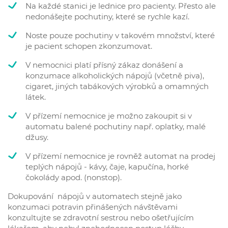
Na každé stanici je lednice pro pacienty. Přesto ale
nedonášejte pochutiny, které se rychle kazí.
Noste pouze pochutiny v takovém množství, které
je pacient schopen zkonzumovat.
V nemocnici platí přísný zákaz donášení a
konzumace alkoholických nápojů (včetně piva),
cigaret, jiných tabákových výrobků a omamných
látek.
V přízemí nemocnice je možno zakoupit si v
automatu balené pochutiny např. oplatky, malé
džusy.
V přízemí nemocnice je rovněž automat na prodej
teplých nápojů - kávy, čaje, kapučína, horké
čokolády apod. (nonstop).
Dokupování nápojů v automatech stejně jako
konzumaci potravin přinášených návštěvami
konzultujte se zdravotní sestrou nebo ošetřujícím