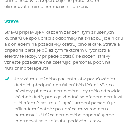
přímo nesouvisí. Doporučujeme proto kouření
eliminovat i mimo nemocniční zařízení.
Strava
Stravu připravuje v každém zařízení tým zkušených
kuchařů ve spolupráci s odborníky na skladbu jídelníčku
a s ohledem na požadavky ošetřujícího lékaře. Strava a
případná dieta je důležitým faktorem v rychlosti a
efektivitě léčby. V případě dotazů ke složení stravy
vzneste požadavek na ošetřující personál, popř. na
nutričního terapeuta.
Je v zájmu každého pacienta, aby porušováním
dietních předpisů nerušil průběh léčení. Vše, co
návštěvy přinesou nemocnému by mělo odpovídat
léčebné dietě, proto je vhodné se předem domluvit
s lékařem či sestrou. "Tajné“ krmení pacientů je
příkladem špatné spolupráce mezi rodinou a
nemocnicí. U těžce nemocného doporučujeme
informovat se o způsobu podávání stravy.