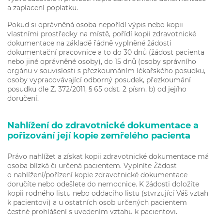
a zaplacení poplatku.
Pokud si oprávněná osoba nepořídí výpis nebo kopii
vlastními prostředky na místě, pořídí kopii zdravotnické
dokumentace na základě řádně vyplněné žádosti
dokumentační pracovnice a to do 30 dnů (žádost pacienta
nebo jiné oprávněné osoby), do 15 dnů (osoby správního
orgánu v souvislosti s přezkoumáním lékařského posudku,
osoby vypracovávající odborný posudek, přezkoumání
posudku dle Z. 372/2011, § 65 odst. 2 písm. b) od jejího
doručení.
Nahlížení do zdravotnické dokumentace a
pořizování její kopie zemřelého pacienta
Právo nahlížet a získat kopii zdravotnické dokumentace má
osoba blízká či určená pacientem. Vyplníte Žádost
o nahlížení/pořízení kopie zdravotnické dokumentace
doručíte nebo odešlete do nemocnice. K žádosti doložíte
kopii rodného listu nebo oddacího listu (stvrzující Váš vztah
k pacientovi) a u ostatních osob určených pacientem
čestné prohlášení s uvedením vztahu k pacientovi.