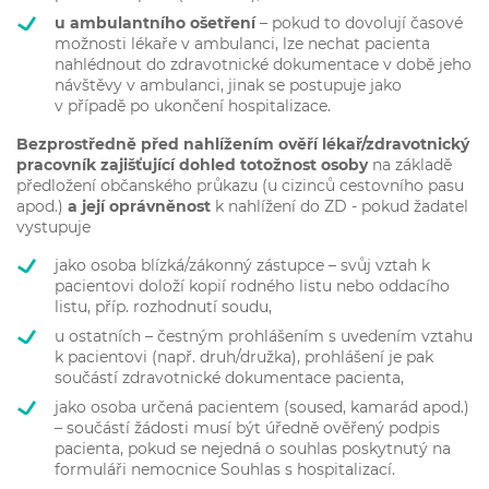
u ambulantního ošetření
– pokud to dovolují časové
možnosti lékaře v ambulanci, lze nechat pacienta
nahlédnout do zdravotnické dokumentace v době jeho
návštěvy v ambulanci, jinak se postupuje jako
v případě po ukončení hospitalizace.
Bezprostředně před nahlížením ověří lékař/zdravotnický
pracovník zajišťující dohled totožnost osoby
na základě
předložení občanského průkazu (u cizinců cestovního pasu
apod.)
a její oprávněnost
k nahlížení do ZD - pokud žadatel
vystupuje
jako osoba blízká/zákonný zástupce – svůj vztah k
pacientovi doloží kopií rodného listu nebo oddacího
listu, příp. rozhodnutí soudu,
u ostatních – čestným prohlášením s uvedením vztahu
k pacientovi (např. druh/družka), prohlášení je pak
součástí zdravotnické dokumentace pacienta,
jako osoba určená pacientem (soused, kamarád apod.)
– součástí žádosti musí být úředně ověřený podpis
pacienta, pokud se nejedná o souhlas poskytnutý na
formuláři nemocnice Souhlas s hospitalizací.