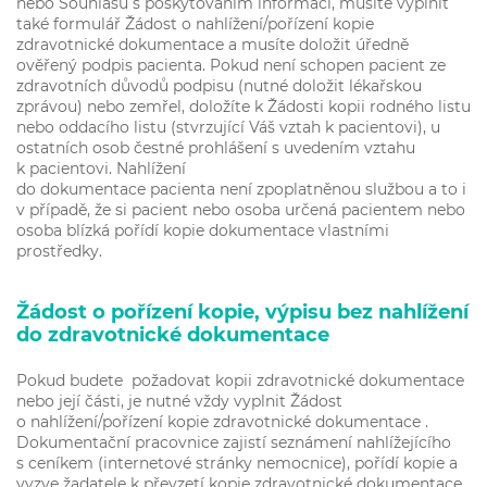
nebo Souhlasu s poskytováním informací, musíte vyplnit
také formulář Žádost o nahlížení/pořízení kopie
zdravotnické dokumentace a musíte doložit úředně
ověřený podpis pacienta. Pokud není schopen pacient ze
zdravotních důvodů podpisu (nutné doložit lékařskou
zprávou) nebo zemřel, doložíte k Žádosti kopii rodného listu
nebo oddacího listu (stvrzující Váš vztah k pacientovi), u
ostatních osob čestné prohlášení s uvedením vztahu
k pacientovi. Nahlížení
do dokumentace pacienta není zpoplatněnou službou a to i
v případě, že si pacient nebo osoba určená pacientem nebo
osoba blízká pořídí kopie dokumentace vlastními
prostředky.
Žádost o pořízení kopie, výpisu bez nahlížení
do zdravotnické dokumentace
Pokud budete požadovat kopii zdravotnické dokumentace
nebo její části, je nutné vždy vyplnit Žádost
o nahlížení/pořízení kopie zdravotnické dokumentace .
Dokumentační pracovnice zajistí seznámení nahlížejícího
s ceníkem (internetové stránky nemocnice), pořídí kopie a
vyzve žadatele k převzetí kopie zdravotnické dokumentace