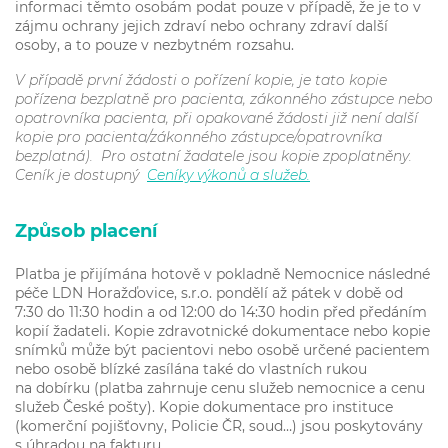
informaci těmto osobám podat pouze v případě, že je to v
zájmu ochrany jejich zdraví nebo ochrany zdraví další
osoby, a to pouze v nezbytném rozsahu.
V případě první žádosti o pořízení kopie, je tato kopie
pořízena bezplatně pro pacienta, zákonného zástupce nebo
opatrovníka pacienta, při opakované žádosti již není další
kopie pro pacienta/zákonného zástupce/opatrovníka
bezplatná). Pro ostatní žadatele jsou kopie zpoplatněny.
Ceník je dostupný
Ceníky výkonů a služeb.
Způsob placení
Platba je přijímána hotově v pokladně Nemocnice následné
péče LDN Horažďovice, s.r.o. pondělí až pátek v době od
7:30 do 11:30 hodin a od 12:00 do 14:30 hodin před předáním
kopií žadateli. Kopie zdravotnické dokumentace nebo kopie
snímků může být pacientovi nebo osobě určené pacientem
nebo osobě blízké zasílána také do vlastních rukou
na dobírku (platba zahrnuje cenu služeb nemocnice a cenu
služeb České pošty). Kopie dokumentace pro instituce
(komerční pojišťovny, Policie ČR, soud…) jsou poskytovány
s úhradou na fakturu.