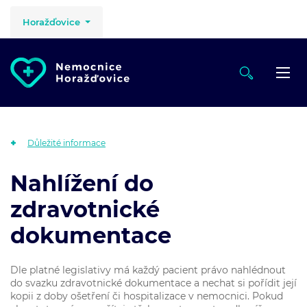
Horažďovice
Důležité informace
Nahlížení do
zdravotnické
dokumentace
Dle platné legislativy má každý pacient právo nahlédnout
do svazku zdravotnické dokumentace a nechat si pořídit její
kopii z doby ošetření či hospitalizace v nemocnici. Pokud