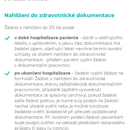
Nahlížení do zdravotnické dokumentace
Žádost o nahlížení do ZD lze podat
v době hospitalizace pacienta
- ústně u ošetřujícího
lékaře, s upřesněním, o jakou část dokumentace má
žadatel zájem, ošetřující lékař navrhne termín konání
schůzky za účelem nahlížení do zdravotnické
dokumentace - předem pacient vyplní žádost
s dokumentační pracovnicí,
po ukončení hospitalizace
– žadatel vyplní žádost na
formuláři Žádost o nahlížení do zdravotnické
dokumentace, kterou zašle/odevzdá dokumentačním
pracovnicím, případně zajištění vyzvednutí
dokumentace ze spisovny (archivu), pokud žadatel
zašle žádost poštou, je nutné svůj podpis na žádosti
nechat úředně ověřit nebo je možné totožnost
žadatele ověřit dodatečně při převzetí požadované
dokumentace. Při osobním podání žádosti pacientem
bude podpis ověřen na základě předložení občanského
průkazu či pasu (u cizinců),