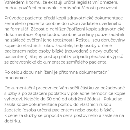
Vzhledem k tomu, že existují určitá legislativní omezení,
budou pověření pracovníci oprávněni žádosti posuzovat.
Průvodce pacienta předá kopii zdravotnické dokumentace
zemřelého pacienta osobně do rukou žadatele uvedeného
na formuláři Žádost o nahlížení/pořízení kopie zdravotnické
dokumentace. Kopie budou osobně předány pouze žadateli
na základě ověření jeho totožnosti. Poštou jsou doručovány
kopie do vlastních rukou žadatele, tedy osoby určené
pacientem nebo osoby blízké (neuvedené a nevyloučené
pacientem). Stejný postup platí v případě předávání výpisů
ze zdravotnické dokumentace zemřelého pacienta.
Po celou dobu nahlížení je přítomna dokumentační
pracovnice.
Dokumentační pracovnice Vám sdělí částku za požadované
služby a po zaplacení poplatku v pokladně nemocnice kopie
vyhotoví. Nejdéle do 30 dnů od obdržení žádosti. Pokud se
zasílá kopie dokumentace poštou do vlastních rukou
žadatele (osoba určená pacientem nebo osoba blízká),
k ceně za služby se připočítá cena poštovného a zašle se na
dobírku.