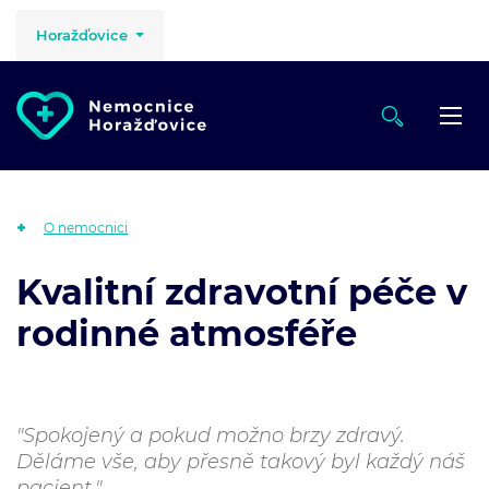
Horažďovice
O nemocnici
Kvalitní zdravotní péče v
rodinné atmosféře
"Spokojený a pokud možno brzy zdravý.
Děláme vše, aby přesně takový byl každý náš
pacient."