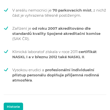
V areálu nemocnici je
70 parkovacích míst
, z nichž
část je vyhrazena tělesně postiženým.
Zařízení je
od roku 2007 akreditováno dle
standardů kvality Spojené akreditační komise
(SAK ČR).
Klinická laboratoř získala v roce 2011
certifikát
NASKL I a v březnu 2012 také NASKL II
.
Vysokou erudici a
profesionální individuelní
přístup personálu doplňuje při´íjemná rodinná
atmosféra
.
Historie