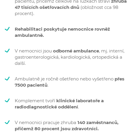
pacientů, přičemž celkově na lůžkách stráví
zhruba
47 tisících ošetřovacích dnů
(obložnost cca 98
procent).
Rehabilitaci poskytuje nemocnice rovněž
ambulantně.
V nemocnici jsou
odborné ambulance
, mj. interní,
gastroenterologická, kardiologická, ortopedická a
další.
Ambulatně je ročně ošetřeno nebo vyšetřeno
přes
7500 pacientů
.
Komplement tvoří
klinické laboratoře a
radiodiagnostické oddělení
.
V nemocnici pracuje zhruba
140 zaměstnanců,
přičemž 80 procent jsou zdravotníci.