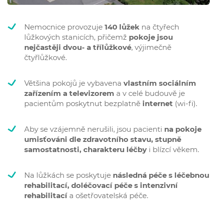
Nemocnice provozuje
140 lůžek
na čtyřech
lůžkových stanicích, přičemž
pokoje jsou
nejčastěji dvou- a třílůžkové
, výjimečně
čtyřlůžkové.
Většina pokojů je vybavena
vlastním sociálním
zařízením a televizorem
a v celé budouvě je
pacientům poskytnut bezplatně
internet
(wi-fi).
Aby se vzájemně nerušili, jsou pacienti
na pokoje
umisťováni dle zdravotního stavu, stupně
samostatnosti, charakteru léčby
i blízcí věkem.
Na lůžkách se poskytuje
následná péče s léčebnou
rehabilitací, doléčovací péče s intenzivní
rehabilitací
a ošetřovatelská péče.