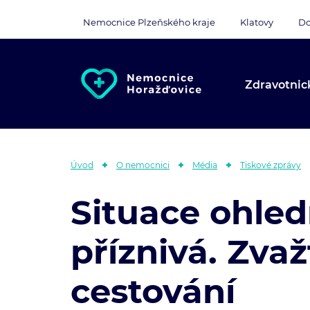
Nemocnice Plzeňského kraje
Klatovy
Do
Zdravotnic
Úvod
O nemocnici
Média
Tiskové zprávy
Situace ohled
příznivá. Zva
cestování