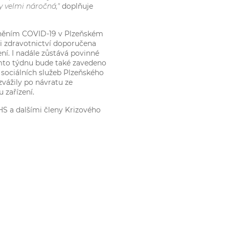
ry velmi náročná,"
doplňuje
něním COVID-19 v Plzeňském
sti zdravotnictví doporučena
í. I nadále zůstává povinné
omto týdnu bude také zavedeno
 sociálních služeb Plzeňského
vážily po návratu ze
 zařízení.
HS a dalšími členy Krizového