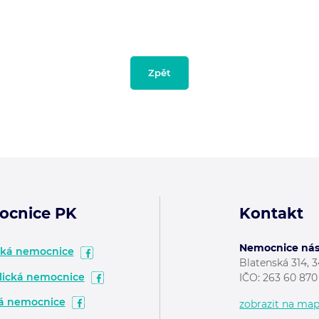
Zpět
ocnice PK
Kontakt
Nemocnice násl
ská nemocnice
Blatenská 314, 
ická nemocnice
IČO:
263 60 870
á nemocnice
zobrazit na ma