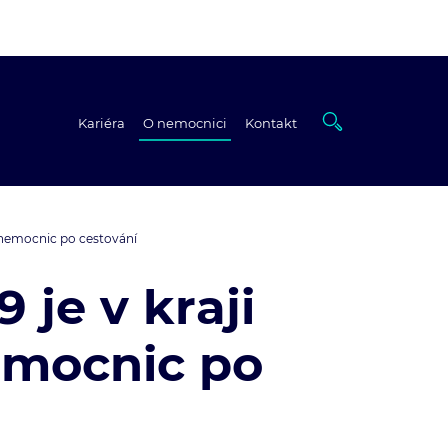
a
Kariéra
O nemocnici
Kontakt
y nemocnic po cestování
 je v kraji
nemocnic po