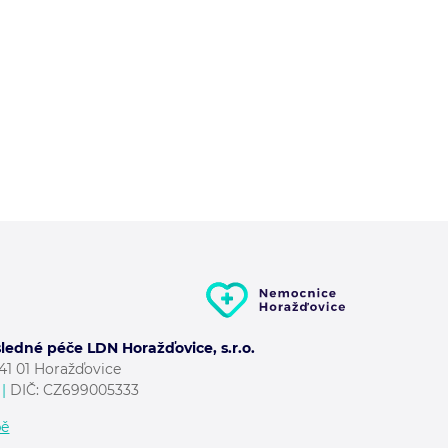
edné péče LDN Horažďovice, s.r.o.
341 01 Horažďovice
|
DIČ: CZ699005333
pě