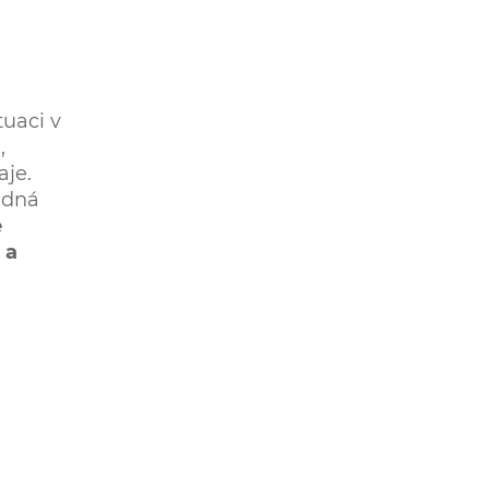
tuaci v
,
aje.
ádná
e
 a