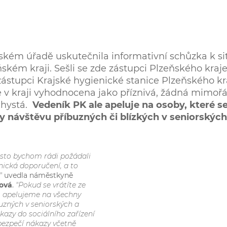
jském úřadě uskutečnila informativní schůzka k si
ském kraji. Sešli se zde zástupci Plzeňského kraje
ástupci Krajské hygienické stanice Plzeňského kr
e v kraji vyhodnocena jako příznivá, žádná mimoř
chystá.
Vedeník PK ale apeluje na osoby, které s
ily návštěvu příbuzných či blízkých v seniorských
přesto bychom rádi požádali
nická doporučení, a to
"
uvedla náměstkyně
sová
.
"Pokud se vrátíte ze
í, apelujeme na všechny
buzných v seniorských a
kazy do sociálního zařízení
ebezpečí nákazy včetně