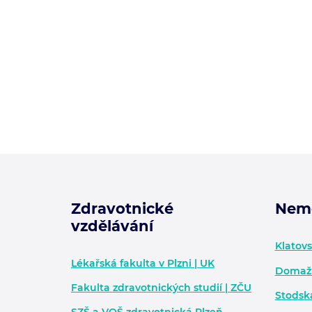
Zdravotnické
Nem
vzdělávání
Zápatí - další informace
Klatov
Lékařská fakulta v Plzni | UK
Domažl
Fakulta zdravotnických studií | ZČU
Stodsk