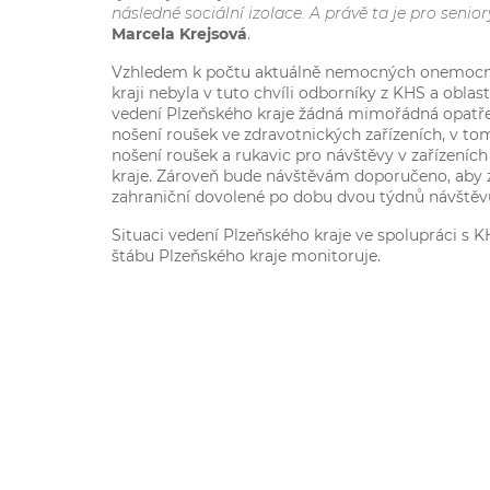
následné sociální izolace. A právě ta je pro senio
Marcela Krejsová
.
Vzhledem k počtu aktuálně nemocných onemoc
kraji nebyla v tuto chvíli odborníky z KHS a obla
vedení Plzeňského kraje žádná mimořádná opatřen
nošení roušek ve zdravotnických zařízeních, v t
nošení roušek a rukavic pro návštěvy v zařízeních
kraje. Zároveň bude návštěvám doporučeno, aby z
zahraniční dovolené po dobu dvou týdnů návštěvu
Situaci vedení Plzeňského kraje ve spolupráci s K
štábu Plzeňského kraje monitoruje.