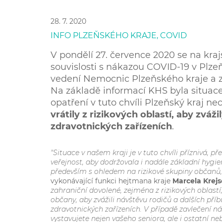
28. 7. 2020
INFO PLZEŇSKÉHO KRAJE, COVID
V pondělí 27. července 2020 se na kra
souvislosti s nákazou COVID-19 v Plzeň
vedení Nemocnic Plzeňského kraje a z
Na základě informací KHS byla situac
opatření v tuto chvíli Plzeňský kraj ne
vrátily z rizikových oblastí, aby zváž
zdravotnických zařízeních
.
"Situace v našem kraji je v tuto chvíli příznivá, 
veřejnost, aby dodržovala i nadále základní hygie
především s ohledem na rizikové skupiny občanů,
vykonávající funkci hejtmana kraje
Marcela Krej
zahraniční dovolené, zejména z rizikových oblast
občany, aby zvážili návštěvu rodičů a dalších pří
zdravotnických zařízeních. V případě zavlečení ná
vystavujete nejen vašeho seniora, ale i ostatní n