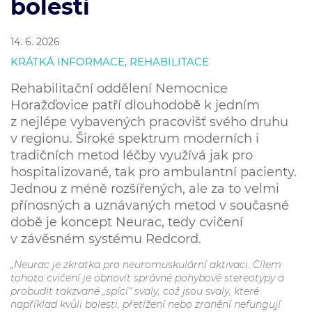
bolesti
14. 6. 2026
KRÁTKÁ INFORMACE, REHABILITACE
Rehabilitační oddělení Nemocnice
Horažďovice patří dlouhodobě k jedním
z nejlépe vybavených pracovišť svého druhu
v regionu. Široké spektrum moderních i
tradičních metod léčby využívá jak pro
hospitalizované, tak pro ambulantní pacienty.
Jednou z méně rozšířených, ale za to velmi
přínosných a uznávaných metod v současné
době je koncept Neurac, tedy cvičení
v závěsném systému Redcord.
„Neurac je zkratka pro neuromuskulární aktivaci. Cílem
tohoto cvičení je obnovit správné pohybové stereotypy a
probudit takzvané „spící“ svaly, což jsou svaly, které
například kvůli bolesti, přetížení nebo zranění nefungují