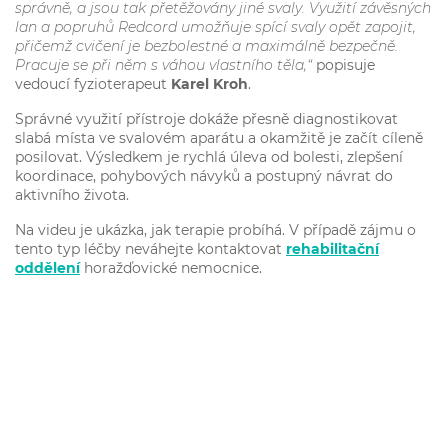
správně, a jsou tak přetěžovány jiné svaly. Využití závěsných
lan a popruhů Redcord umožňuje spící svaly opět zapojit,
přičemž cvičení je bezbolestné a maximálně bezpečně.
Pracuje se při něm s váhou vlastního těla,“
popisuje
vedoucí fyzioterapeut
Karel Kroh
.
Správné využití přístroje dokáže přesně diagnostikovat
slabá místa ve svalovém aparátu a okamžitě je začít cíleně
posilovat. Výsledkem je rychlá úleva od bolesti, zlepšení
koordinace, pohybových návyků a postupný návrat do
aktivního života.
Na videu je ukázka, jak terapie probíhá. V případě zájmu o
tento typ léčby neváhejte kontaktovat
rehabilitační
oddělení
horažďovické nemocnice.