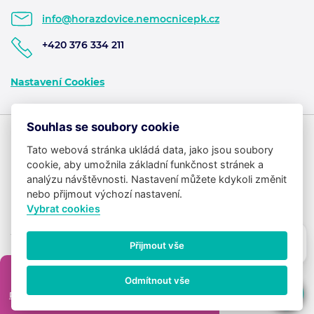
info@horazdovice.nemocnicepk.cz
+420 376 334 211
Nastavení Cookies
Souhlas se soubory cookie
Tato webová stránka ukládá data, jako jsou soubory
cookie, aby umožnila základní funkčnost stránek a
analýzu návštěvnosti. Nastavení můžete kdykoli změnit
nebo přijmout výchozí nastavení.
Vybrat cookies
Potřebujete poradit?
Zeptejte se našeho
Přijmout vše
asistenta
Chettyho
.
×
Copyright ©2026 Klatovská nemocnice, a.s. | NPK
Created by
Beneš & Michl
.
Odmítnout vše
Jste s naší péčí spokojeni?
Prosíme, podělte se o vaše zkušenosti! Děkujeme.