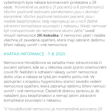
vyšetřených byla nákaza koronavirem prokázána u 29
osob.
"Konkrétně se jedná o 21 pacientů a 8 zaměstnanců.
Všichni pozitivně testovaní zaměstnanci jsou v domácí
karanténě. Všichni pozitivně testovaní pacienti jsou i
nadále bezpříznakoví, tedy neprojevují se u nich žádné
zdravotní komplikace související s nákazou. Nikdo nemusel
být transportován do nemocnice akutní péče,
" uvedl
mluvčí nemocnice
Jiří Kokoška
. V nemocnici platí i nadále
všechna již zavedená opatření, která mají zabránit dalšímu
šíření nákazy uvnitř i vně nemocnice.
KRÁTKÁ INFORMACE - 7. 8. 2020
Nemocnice Horažďovice se zařadila mezi zdravotnická či
sociální zařízení, kde se u několika osob zjistilo onemocnění
covid-19. Naštěstí k odhalení nákazy uvnitř nemocnice
došlo včas a nákaza se týká jen malého počtu lidí. Ve
spolupráci s krajskou hygienickou stanicí zavedlo vedení
nemocnice opatření, která zabraňují dalšímu šíření nemoci
uvnitř i vně nemocnice. Částečně dobrou zprávou je, že
nakažení jsou bezpříznakoví a nemají zatím zdravotní
komplikace související s nákazou.
"V horažďovické nemocnici je momentálně potvrzeno 20