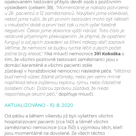
opakovaném testování přibylo devět osob s pozitivním
výsledkem (celkem 38).
"Momentálně je nákaza potvrzena
u 26 pacientů a 12 zaměstnanců. Navýšení jsme očekávali,
neboť jsme tušili, že při prvním testování mohli být někteří
v inkubační době a první test tak u nich vyšel falešně
negativní. Čekali jsme dokonce vyšší nárůst. Toto číslo je
relativně příjemným překvapením. Je zřejmé, že opatření
fungují a od jejich zavedení se šíření nákazy daří zastavit.
Věříme, že nemocní se budou rychle léčit a jejich počet
začne brzy klesat,"
říká mluvčí nemocnice
Jiří Kokoška
s
tím, že všichni pozitivně testovaní zaměstnanci jsou v
domácí karanténě a všichni pacienti stále
zůstávají v horažďovické nemocnici následné péče.
"Většina
buď nemá vůbec žádné příznaky, nebo jen velmi mírné
například lehce zvýšenou teplotu, rýmu, nebo částečné
oslabení chuti. Dobrou zprávou zůstává, že nikdo
nepotřebuje akutní péči,"
doplňuje mluvčí.
AKTUALIZOVÁNO - 10. 8. 2020
Od pátku a během víkendu již byli vyšetřeni všichni
hospitalizovaní pacienti (cca 140) a téměř všichni
zaměstnanci nemocnice (cca 150) s výjimkou těch, kteří
jsou momentálně na dovolené. Ze všech těchto