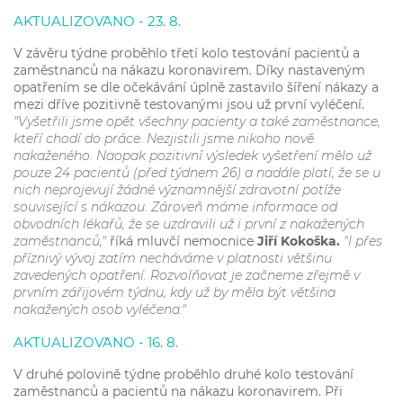
AKTUALIZOVˇANO - 23. 8.
V závěru týdne proběhlo třetí kolo testování pacientů a
zaměstnanců na nákazu koronavirem. Díky nastaveným
opatřením se dle očekávání úplně zastavilo šíření nákazy a
mezi dříve pozitivně testovanými jsou už první vyléčení.
"Vyšetřili jsme opět všechny pacienty a také zaměstnance,
kteří chodí do práce. Nezjistili jsme nikoho nově
nakaženého. Naopak pozitivní výsledek vyšetření mělo už
pouze 24 pacientů (před týdnem 26) a nadále platí, že se u
nich neprojevují žádné významnější zdravotní potíže
související s nákazou. Zároveň máme informace od
obvodních lékařů, že se uzdravili už i první z nakažených
zaměstnanců,"
říká mluvčí nemocnice
Jiří Kokoška.
"I přes
příznivý vývoj zatím necháváme v platnosti většinu
zavedených opatření. Rozvolňovat je začneme zřejmě v
prvním zářijovém týdnu, kdy už by měla být většina
nakažených osob vyléčena."
AKTUALIZOVˇANO - 16. 8.
V druhé polovině týdne proběhlo druhé kolo testování
zaměstnanců a pacientů na nákazu koronavirem. Při