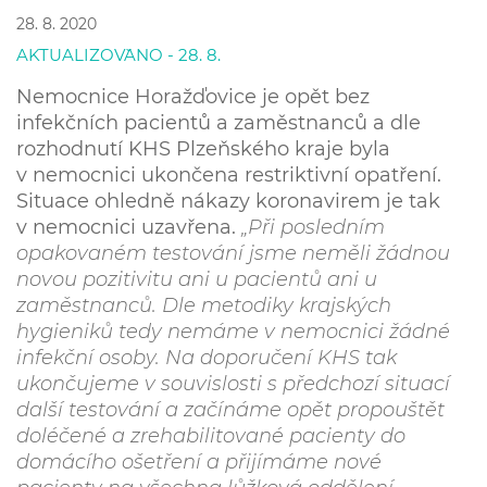
28. 8. 2020
AKTUALIZOVˇANO - 28. 8.
Nemocnice Horažďovice je opět bez
infekčních pacientů a zaměstnanců a dle
rozhodnutí KHS Plzeňského kraje byla
v nemocnici ukončena restriktivní opatření.
Situace ohledně nákazy koronavirem je tak
v nemocnici uzavřena.
„Při posledním
opakovaném testování jsme neměli žádnou
novou pozitivitu ani u pacientů ani u
zaměstnanců. Dle metodiky krajských
hygieniků tedy nemáme v nemocnici žádné
infekční osoby. Na doporučení KHS tak
ukončujeme v souvislosti s předchozí situací
další testování a začínáme opět propouštět
doléčené a zrehabilitované pacienty do
domácího ošetření a přijímáme nové