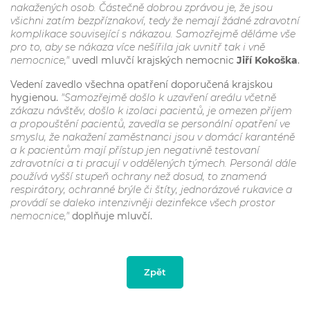
nakažených osob. Částečně dobrou zprávou je, že jsou
všichni zatím bezpříznakoví, tedy že nemají žádné zdravotní
komplikace související s nákazou. Samozřejmě děláme vše
pro to, aby se nákaza více nešířila jak uvnitř tak i vně
nemocnice,"
uvedl mluvčí krajských nemocnic
Jiří Kokoška
.
Vedení zavedlo všechna opatření doporučená krajskou
hygienou.
"Samozřejmě došlo k uzavření areálu včetně
zákazu návštěv, došlo k izolaci pacientů, je omezen příjem
a propouštění pacientů, zavedla se personální opatření ve
smyslu, že nakažení zaměstnanci jsou v domácí karanténě
a k pacientům mají přístup jen negativně testovaní
zdravotníci a ti pracují v oddělených týmech. Personál dále
používá vyšší stupeň ochrany než dosud, to znamená
respirátory, ochranné brýle či štíty, jednorázové rukavice a
provádí se daleko intenzivněji dezinfekce všech prostor
nemocnice,"
doplňuje mluvčí.
Zpět