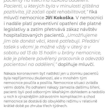
pacienty na všechna lůžková oddělení.
Pacienti, u kterých byla v minulosti zjištěna
pozitivita, již začali opět rehabilitovat,“
říká
mluvčí nemocnice
Jiří Kokoška
. V nemocnici
i nadále platí preventivní opatření dle platné
legislativy a zatím přetrvává zákaz návštěv
hospitalizovaných pacientů.
„Umožňujeme
jim ale donést věci, které potřebují. Předání
tašek s věcmi je možné vždy v úterý a v
sobotu od 13 do 15 hodin u brány nemocnice,
kde je přebere pověřený pracovník a odevzdá
pacientovi na oddělení,“
doplňuje mluvčí.
Nákaza koronavirem byť naštěstí jen u zlomku pacientů
byla nepříjemnou zkušeností, ale v mnohém tým
nemocnice poučila a posílila. Nemocnice situaci zvládla
velmi dobře. Po odhalení nákazy zamezila dalšímu šíření,
pacienti byli pod odborným lékařským dohledem a nedošlo
u nich k výraznějším zdravotním komplikacím a chod
nemocnice se dostává do obvyklého režimu v relativně
krátké době po zhruba třech týdnech.