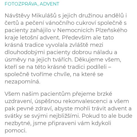
FOTOZPRÁVA, ADVENT
Návštěvy Mikulášů s jejich družinou andělů i
čertů a pečení vánočního cukroví společně s
pacienty zahájilo v Nemocnicích Plzeňského
kraje letošní advent. Především ale tato
krásná tradice vyvolala zvláště mezi
dlouhodobými pacienty dobrou náladu a
úsměvy na jejich tvářích. Děkujeme všem,
kteří se na této krásné tradici podíleli –
společně tvoříme chvíle, na které se
nezapomíná.
Všem našim pacientům přejeme brzké
uzdravení, úspěšnou rekonvalescenci a všem
pak
pevné zdraví, abyste mohli trávit advent a
svátky se svými nejbližšími. Pokud to ale bude
nezbytné, jsme připraveni vám kdykoli
pomoci.