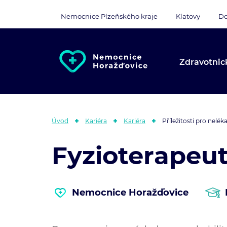
Nemocnice Plzeňského kraje
Klatovy
Do
Zdravotnic
Úvod
Kariéra
Kariéra
Příležitosti pro nelé
Fyzioterapeu
Nemocnice Horažďovice