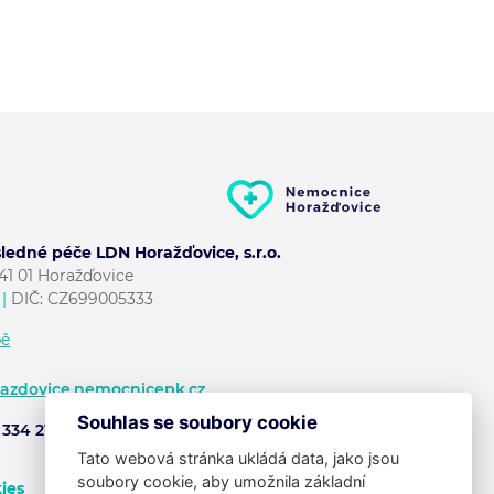
edné péče LDN Horažďovice, s.r.o.
341 01 Horažďovice
|
DIČ: CZ699005333
pě
azdovice.nemocnicepk.cz
Souhlas se soubory cookie
334 211
Tato webová stránka ukládá data, jako jsou
soubory cookie, aby umožnila základní
ies