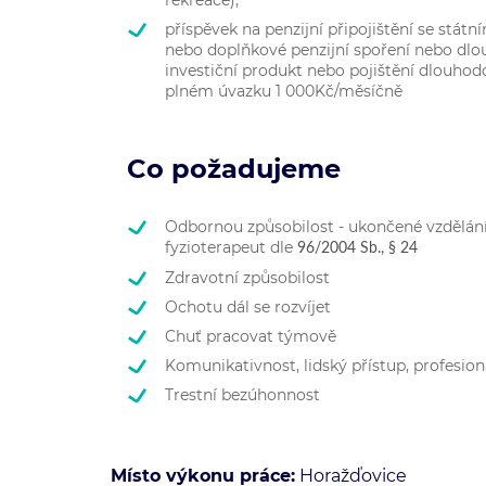
rekreace),
příspěvek na penzijní připojištění se stát
nebo doplňkové penzijní spoření nebo dl
investiční produkt nebo pojištění dlouhod
plném úvazku 1 000Kč/měsíčně
Co požadujeme
Odbornou způsobilost - ukončené vzdělán
fyzioterapeut dle
96/2004 Sb., § 24
Zdravotní způsobilost
Ochotu dál se rozvíjet
Chuť pracovat týmově
Komunikativnost, lidský přístup, profesion
Trestní bezúhonnost
Místo výkonu práce:
Horažďovice