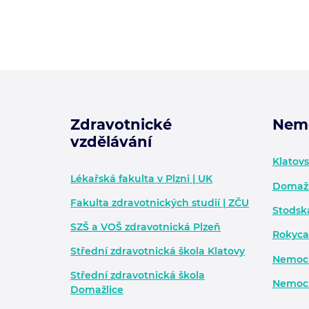
Zdravotnické
Nem
vzdělávání
Zápatí - další informace
Klatov
Lékařská fakulta v Plzni | UK
Domažl
Fakulta zdravotnických studií | ZČU
Stodsk
SZŠ a VOŠ zdravotnická Plzeň
Rokyca
Střední zdravotnická škola Klatovy
Nemocn
Střední zdravotnická škola
Nemocn
Domažlice