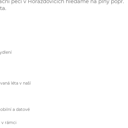
ační péčí v Horažďovicích hledáme na plný popř.
ta.
ydlení
aná léta v naší
obilní a datové
y v rámci