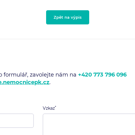
Zpět na výpis
o formulář, zavolejte nám na
+420 773 796 096
e.nemocnicepk.cz
.
*
Vzkaz