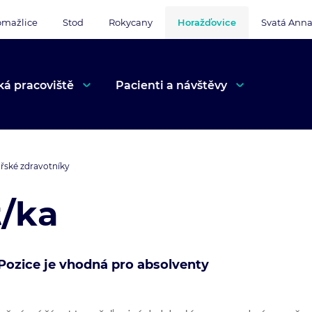
mažlice
Stod
Rokycany
Horažďovice
Svatá Ann
ká pracoviště
Pacienti a návštěvy
kařské zdravotníky
t/ka
Pozice je vhodná pro absolventy