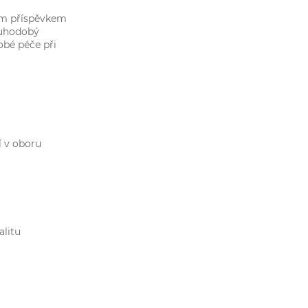
ním příspěvkem
ouhodobý
obé péče při
í v oboru
alitu