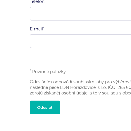
*
Telefon
*
E-mail
*
Povinné položky
Odesláním odpovědi souhlasím, aby pro výběrové 
následné péče LDN Horažďovice, s.r.o. IČO:
263 6
zdrojů získané) osobní údaje, a to v souladu s o
Odeslat