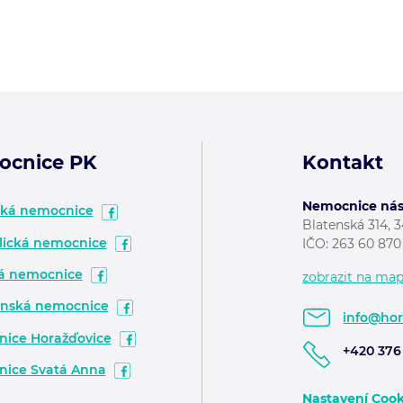
ocnice PK
Kontakt
Nemocnice násl
ská nemocnice
Blatenská 314, 
ická nemocnice
IČO:
263 60 870
á nemocnice
zobrazit na ma
nská nemocnice
info@hor
ice Horažďovice
+420 376 
ice Svatá Anna
Nastavení Cook