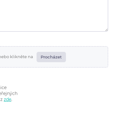
nebo klikněte na
Procházet
ice
eřejných
iz
zde
.